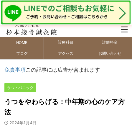
診療科目
診療料金
HOME
ブログ
アクセス
お問い合わせ
免責事項
この記事には広告が含まれます
うつ・パニック
うつをやわらげる：中年期の心のケア方
法
2024年1月4日