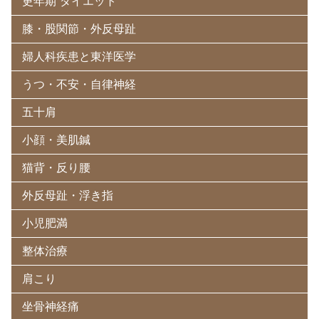
更年期 ダイエット
膝・股関節・外反母趾
婦人科疾患と東洋医学
うつ・不安・自律神経
五十肩
小顔・美肌鍼
猫背・反り腰
外反母趾・浮き指
小児肥満
整体治療
肩こり
坐骨神経痛