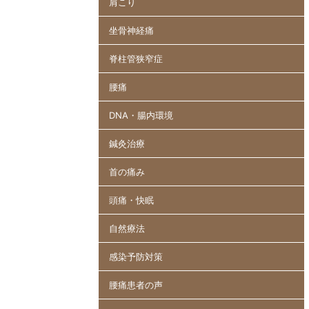
肩こり
坐骨神経痛
脊柱管狭窄症
腰痛
DNA・腸内環境
鍼灸治療
首の痛み
頭痛・快眠
自然療法
感染予防対策
腰痛患者の声