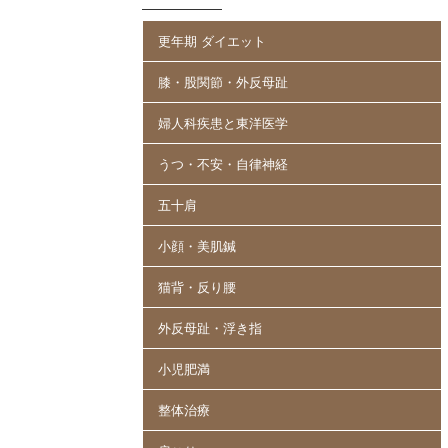
更年期 ダイエット
膝・股関節・外反母趾
婦人科疾患と東洋医学
うつ・不安・自律神経
五十肩
小顔・美肌鍼
猫背・反り腰
外反母趾・浮き指
小児肥満
整体治療