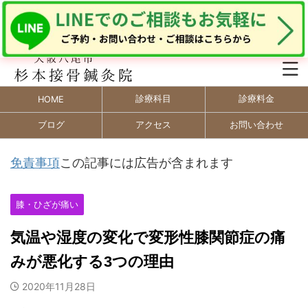
診療科目
診療料金
HOME
ブログ
アクセス
お問い合わせ
免責事項
この記事には広告が含まれます
膝・ひざが痛い
気温や湿度の変化で変形性膝関節症の痛
みが悪化する3つの理由
2020年11月28日