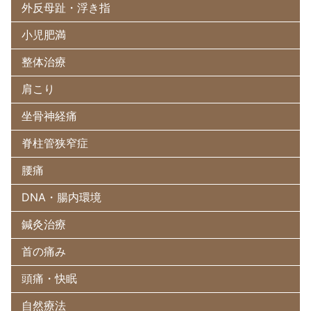
外反母趾・浮き指
小児肥満
整体治療
肩こり
坐骨神経痛
脊柱管狭窄症
腰痛
DNA・腸内環境
鍼灸治療
首の痛み
頭痛・快眠
自然療法