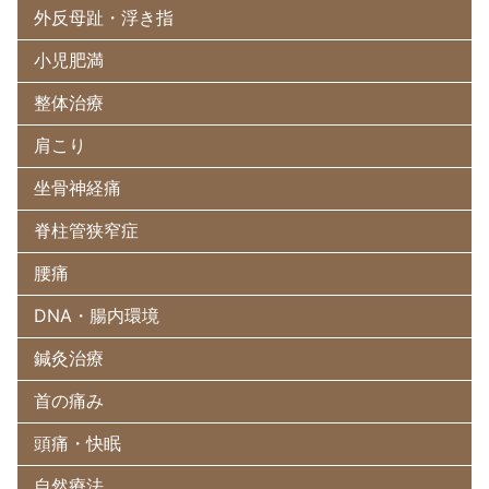
外反母趾・浮き指
小児肥満
整体治療
肩こり
坐骨神経痛
脊柱管狭窄症
腰痛
DNA・腸内環境
鍼灸治療
首の痛み
頭痛・快眠
自然療法