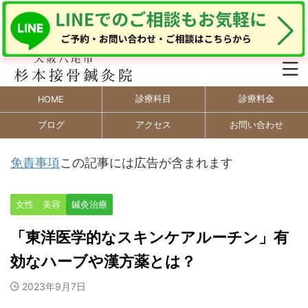
診療科目
診療料金
HOME
ブログ
アクセス
お問い合わせ
免責事項
この記事には広告が含まれます
女性 美容
鍼灸治療
「東洋医学的なスキンケアルーチン」有
効なハーブや漢方薬とは？
2023年9月7日