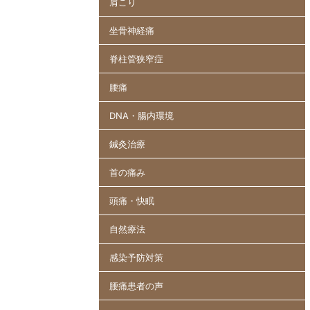
肩こり
坐骨神経痛
脊柱管狭窄症
腰痛
DNA・腸内環境
鍼灸治療
首の痛み
頭痛・快眠
自然療法
感染予防対策
腰痛患者の声