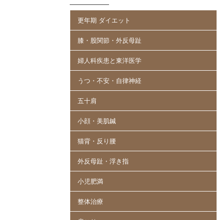
更年期 ダイエット
膝・股関節・外反母趾
婦人科疾患と東洋医学
うつ・不安・自律神経
五十肩
小顔・美肌鍼
猫背・反り腰
外反母趾・浮き指
小児肥満
整体治療