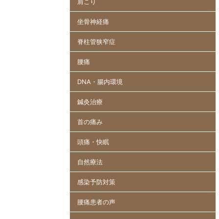
肩こり
坐骨神経痛
脊柱管狭窄症
腰痛
DNA・腸内環境
鍼灸治療
首の痛み
頭痛・快眠
自然療法
感染予防対策
腰痛患者の声