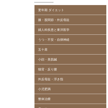
更年期 ダイエット
膝・股関節・外反母趾
婦人科疾患と東洋医学
うつ・不安・自律神経
五十肩
小顔・美肌鍼
猫背・反り腰
外反母趾・浮き指
小児肥満
整体治療