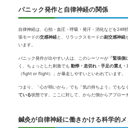
パニック発作と自律神経の関係
自律神経は、心拍・血圧・呼吸・発汗・消化などを24時
張モードの
交感神経
と、リラックスモードの
副交感神経
います。
パニック発作が出やすい人は、このシーソーが
「緊張側
く、ちょっとした刺激でも
動悸・息切れ・手足の震え・
（fight or flight）」が暴走しやすいといわれています。
つまり、「心が弱いから」でも「気の持ちよう」でもな
ている
状態です。ここに対して、からだ側からアプロー
鍼灸が自律神経に働きかける科学的メ