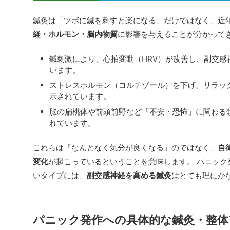
鍼灸は「ツボに鍼を刺すと楽になる」だけではなく、近
経・ホルモン・脳内物質
に影響を与えることが分かって
鍼刺激により、心拍変動（HRV）が改善し、副交感
います。
ストレスホルモン（コルチゾール）を下げ、リラッ
示されています。
脳の扁桃体や前頭前野など「不安・恐怖」に関わる
れています。
これらは「なんとなく気分が良くなる」のではなく、
自
変化
が起こっているということを意味します。 パニック
いタイプには、
副交感神経を高める鍼灸
はとても理にか
パニック発作への具体的な鍼灸・整体