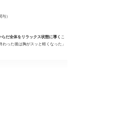
関与）
からだ全体をリラックス状態に導く
こ
終わった後は胸がスッと軽くなった」