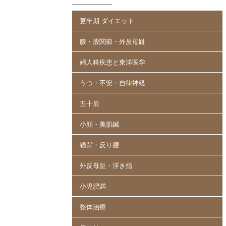
更年期 ダイエット
膝・股関節・外反母趾
婦人科疾患と東洋医学
うつ・不安・自律神経
五十肩
小顔・美肌鍼
猫背・反り腰
外反母趾・浮き指
小児肥満
整体治療