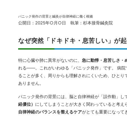
パニック発作の背景と鍼灸が自律神経に働く根拠
公開日：2025年○月○日 執筆：杉本接骨鍼灸院
なぜ突然「ドキドキ・息苦しい」が
特に心臓や肺に異常がないのに、
急に動悸・息苦しさ・
れる――。これがいわゆる「パニック発作」です。 病院
ることが多く、周りからも理解されにくいため、ひとり
ありません。
パニック発作の背景には、脳と自律神経が「誤作動」し
経優位）
にしてしまうことが大きく関わっていると考えら
自律神経のバランスを整えるケア
がとても重要になって