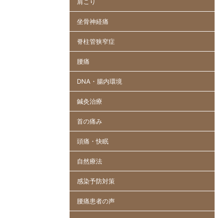
肩こり
坐骨神経痛
脊柱管狭窄症
腰痛
DNA・腸内環境
鍼灸治療
首の痛み
頭痛・快眠
自然療法
感染予防対策
腰痛患者の声