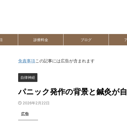
目
診療料金
ブログ
免責事項
この記事には広告が含まれます
自律神経
パニック発作の背景と鍼灸が自
2026年2月22日
広告