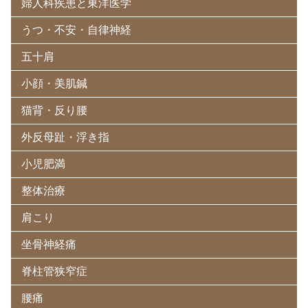
婦人科疾患と東洋医学
うつ・不安・自律神経
五十肩
小顔・美肌鍼
猫背・反り腰
外反母趾・浮き指
小児肥満
整体治療
肩こり
坐骨神経痛
脊柱管狭窄症
腰痛