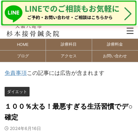
診療科目
診療料金
HOME
ブログ
アクセス
お問い合わせ
免責事項
この記事には広告が含まれます
ダイエット
１００％太る！最悪すぎる生活習慣でデ○
確定
2024年6月16日