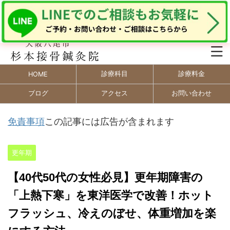
診療科目
診療料金
HOME
ブログ
アクセス
お問い合わせ
免責事項
この記事には広告が含まれます
更年期
【40代50代の女性必見】更年期障害の
「上熱下寒」を東洋医学で改善！ホット
フラッシュ、冷えのぼせ、体重増加を楽