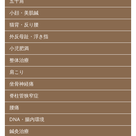
五十肩
小顔・美肌鍼
猫背・反り腰
外反母趾・浮き指
小児肥満
整体治療
肩こり
坐骨神経痛
脊柱管狭窄症
腰痛
DNA・腸内環境
鍼灸治療