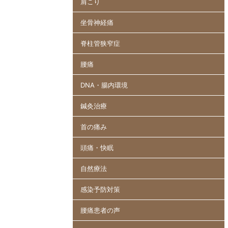
肩こり
坐骨神経痛
脊柱管狭窄症
腰痛
DNA・腸内環境
鍼灸治療
首の痛み
頭痛・快眠
自然療法
感染予防対策
腰痛患者の声