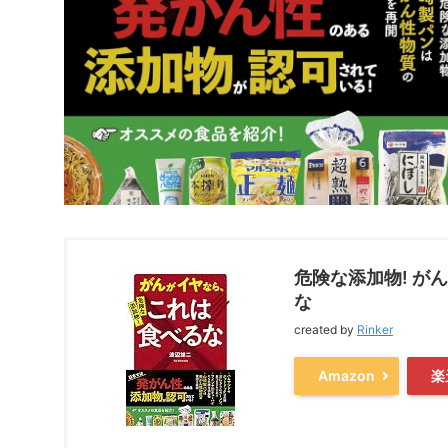
危険な添加物! が
な
created by
Rinker
Amazon
楽