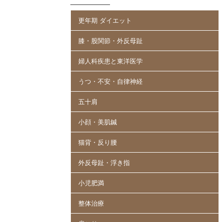
更年期 ダイエット
膝・股関節・外反母趾
婦人科疾患と東洋医学
うつ・不安・自律神経
五十肩
小顔・美肌鍼
猫背・反り腰
外反母趾・浮き指
小児肥満
整体治療