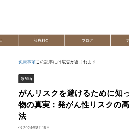
目
診療料金
ブログ
免責事項
この記事には広告が含まれます
添加物
がんリスクを避けるために知
物の真実：発がん性リスクの
法
2024年8月15日