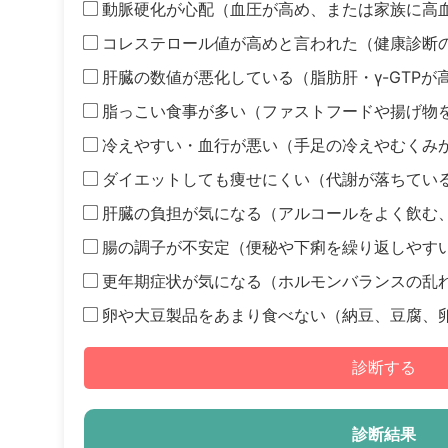
動脈硬化が心配（血圧が高め、または家族に高
コレステロール値が高めと言われた（健康診断
肝臓の数値が悪化している（脂肪肝・γ-GTPが
脂っこい食事が多い（ファストフードや揚げ物
冷えやすい・血行が悪い（手足の冷えやむくみ
ダイエットしても痩せにくい（代謝が落ちてい
肝臓の負担が気になる（アルコールをよく飲む
腸の調子が不安定（便秘や下痢を繰り返しやす
更年期症状が気になる（ホルモンバランスの乱
卵や大豆製品をあまり食べない（納豆、豆腐、
診断する
診断結果