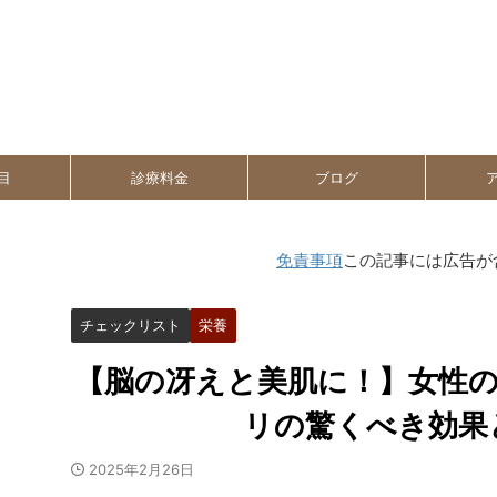
目
診療料金
ブログ
免責事項
この記事には広告が
チェックリスト
栄養
【脳の冴えと美肌に！】女性
リの驚くべき効果
2025年2月26日