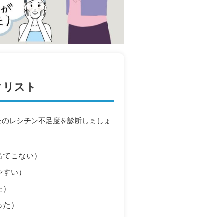
クリスト
たのレシチン不足度を診断しましょ
出てこない）
やすい）
た）
った）