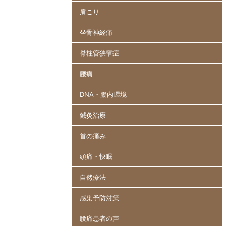
肩こり
坐骨神経痛
脊柱管狭窄症
腰痛
DNA・腸内環境
鍼灸治療
首の痛み
頭痛・快眠
自然療法
感染予防対策
腰痛患者の声