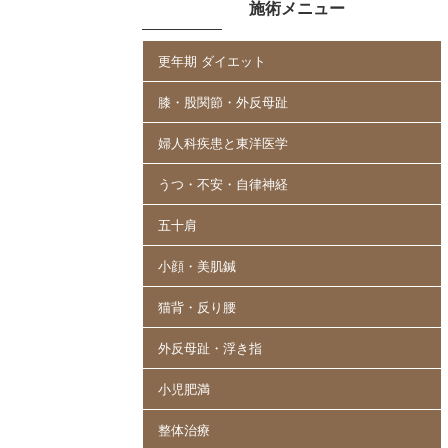
施術メニュー
更年期 ダイエット
膝・股関節・外反母趾
婦人科疾患と東洋医学
うつ・不安・自律神経
五十肩
小顔・美肌鍼
猫背・反り腰
外反母趾・浮き指
小児肥満
整体治療