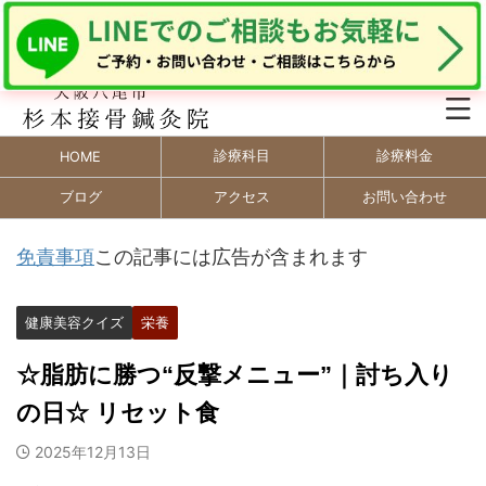
診療科目
診療料金
HOME
ブログ
アクセス
お問い合わせ
免責事項
この記事には広告が含まれます
健康美容クイズ
栄養
☆脂肪に勝つ“反撃メニュー”｜討ち入り
の日☆ リセット食
2025年12月13日