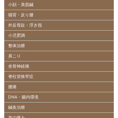
小顔・美肌鍼
猫背・反り腰
外反母趾・浮き指
小児肥満
整体治療
肩こり
坐骨神経痛
脊柱管狭窄症
腰痛
DNA・腸内環境
鍼灸治療
首の痛み