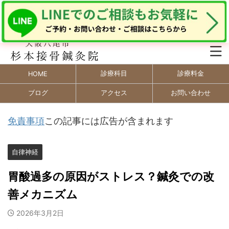
診療科目
診療料金
HOME
ブログ
アクセス
お問い合わせ
免責事項
この記事には広告が含まれます
自律神経
胃酸過多の原因がストレス？鍼灸での改
善メカニズム
2026年3月2日