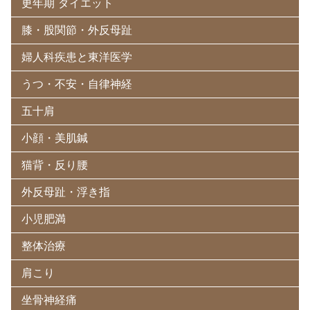
更年期 ダイエット
膝・股関節・外反母趾
婦人科疾患と東洋医学
うつ・不安・自律神経
五十肩
小顔・美肌鍼
猫背・反り腰
外反母趾・浮き指
小児肥満
整体治療
肩こり
坐骨神経痛