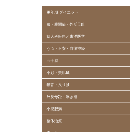
更年期 ダイエット
膝・股関節・外反母趾
婦人科疾患と東洋医学
うつ・不安・自律神経
五十肩
小顔・美肌鍼
猫背・反り腰
外反母趾・浮き指
小児肥満
整体治療