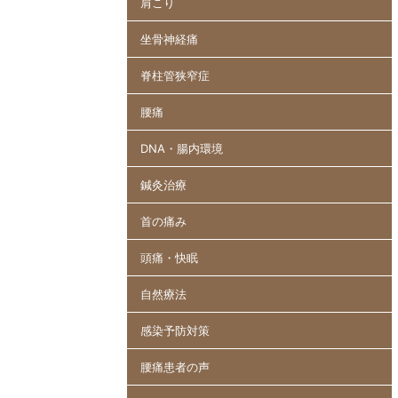
肩こり
坐骨神経痛
脊柱管狭窄症
腰痛
DNA・腸内環境
鍼灸治療
首の痛み
頭痛・快眠
自然療法
感染予防対策
腰痛患者の声