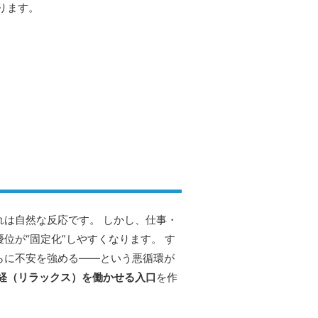
ります。
は自然な反応です。 しかし、仕事・
位が“固定化”しやすくなります。 す
らに不安を強める――という悪循環が
経（リラックス）を働かせる入口
を作