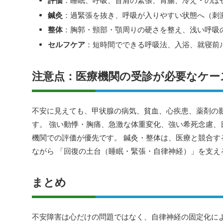
評価
：睡眠、呼吸、首肩の緊張、胃腸、冷え・のぼ
鍼灸
：過緊張を抜き、呼吸が入りやすい状態へ（刺
整体
：胸郭・頸部・顎周りの硬さを整え、浅い呼吸
セルフケア
：短時間でできる呼吸法、入浴、就寝前
注意点：医療機関の受診が必要なケー
不安に見えても、甲状腺の病気、貧血、心疾患、薬剤の
す。 強い動悸・胸痛、急激な体重変化、強い希死念慮、
機関での評価が優先です。 鍼灸・整体は、医療と競合す
ながら 「回復の土台（睡眠・緊張・自律神経）」を支え
まとめ
不安障害は心だけの問題ではなく、自律神経の固定化に