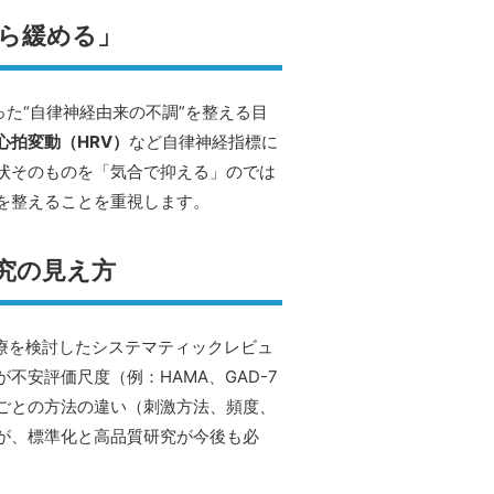
ら緩める」
た“自律神経由来の不調”を整える目
心拍変動（HRV）
など自律神経指標に
状そのものを「気合で抑える」のでは
を整えることを重視します。
究の見え方
療を検討したシステマティックレビュ
不安評価尺度（例：HAMA、GAD-7
ごとの方法の違い（刺激方法、頻度、
が、標準化と高品質研究が今後も必