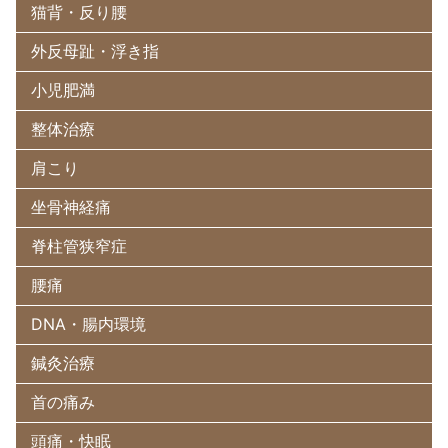
猫背・反り腰
外反母趾・浮き指
小児肥満
整体治療
肩こり
坐骨神経痛
脊柱管狭窄症
腰痛
DNA・腸内環境
鍼灸治療
首の痛み
頭痛・快眠