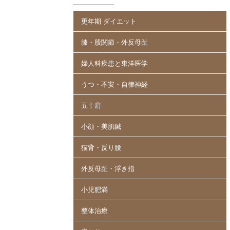
更年期 ダイエット
膝・股関節・外反母趾
婦人科疾患と東洋医学
うつ・不安・自律神経
五十肩
小顔・美肌鍼
猫背・反り腰
外反母趾・浮き指
小児肥満
整体治療