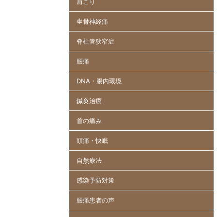
肩こり
坐骨神経痛
脊柱管狭窄症
腰痛
DNA・腸内環境
鍼灸治療
首の痛み
頭痛・快眠
自然療法
感染予防対策
腰痛患者の声