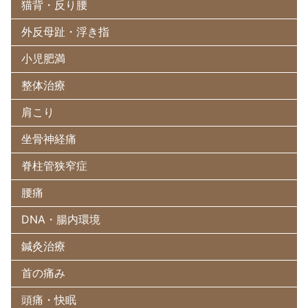
猫背・反り腰
外反母趾・浮き指
小児肥満
整体治療
肩こり
坐骨神経痛
脊柱管狭窄症
腰痛
DNA・腸内環境
鍼灸治療
首の痛み
頭痛・快眠