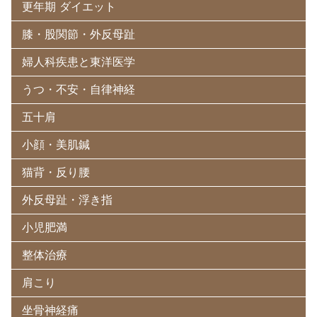
更年期 ダイエット
膝・股関節・外反母趾
婦人科疾患と東洋医学
うつ・不安・自律神経
五十肩
小顔・美肌鍼
猫背・反り腰
外反母趾・浮き指
小児肥満
整体治療
肩こり
坐骨神経痛