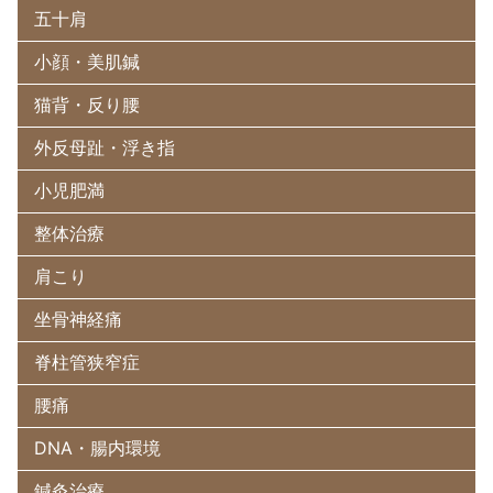
五十肩
小顔・美肌鍼
猫背・反り腰
外反母趾・浮き指
小児肥満
整体治療
肩こり
坐骨神経痛
脊柱管狭窄症
腰痛
DNA・腸内環境
鍼灸治療