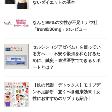
ないダイエットの基本
なんと99％の女性が不足！ナウ社
「Iron鉄36mg」のレビュー
セルシン（ジアゼパム）を使ってい
る方へ――不安や緊張を和らげるた
めに、鍼灸・東洋医学でできるサポ
ートとは？
【鉄の代謝・デトックス】モリブデ
ン不足診断 驚くべき健康効果｜女
性におすすめのサプリも紹介！