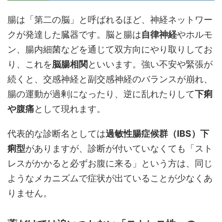
腸は「第二の脳」と呼ばれるほど、神経ネットワー
クが発達した臓器です。脳と腸は
自律神経
やホルモ
ン、腸内細菌などを通じて双方向にやり取りしてお
り、これを
脳腸相関
といいます。強い不安や緊張が
続くと、交感神経と副交感神経のバランスが崩れ、
腸の運動が過剰になったり、逆に乱れたりして
下痢
や腹痛
として現れます。
代表的な診断名としては
過敏性腸症候群（IBS）下
痢型
がありますが、診断が付いていなくても「スト
レスがかかると必ずお腹に来る」という方は、同じ
ようなメカニズムで症状が出ていることが少なくあ
りません。