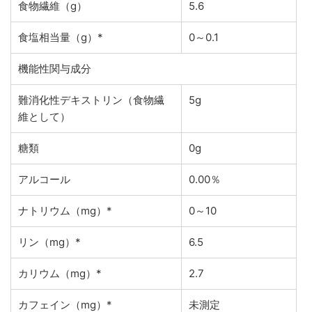
食物繊維（g）
5.6
食塩相当量（g）*
0～0.1
機能性関与成分
難消化性デキストリン（食物繊
5g
維として）
糖類
0g
アルコール
0.00％
ナトリウム（mg）*
0～10
リン（mg）*
6.5
カリウム（mg）*
2.7
カフェイン（mg）*
未測定