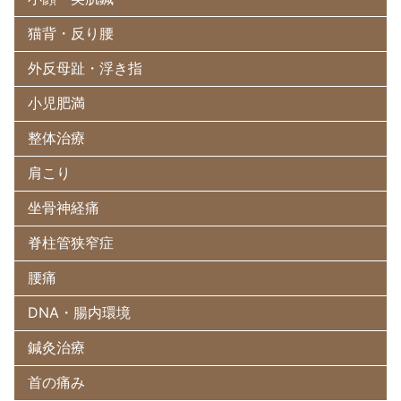
猫背・反り腰
外反母趾・浮き指
小児肥満
整体治療
肩こり
坐骨神経痛
脊柱管狭窄症
腰痛
DNA・腸内環境
鍼灸治療
首の痛み