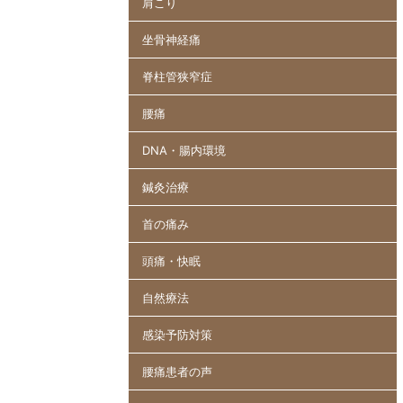
肩こり
坐骨神経痛
脊柱管狭窄症
腰痛
DNA・腸内環境
鍼灸治療
首の痛み
頭痛・快眠
自然療法
感染予防対策
腰痛患者の声