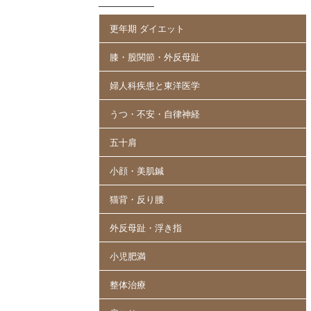
更年期 ダイエット
膝・股関節・外反母趾
婦人科疾患と東洋医学
うつ・不安・自律神経
五十肩
小顔・美肌鍼
猫背・反り腰
外反母趾・浮き指
小児肥満
整体治療