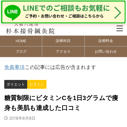
診療科目
診療料金
HOME
ブログ
アクセス
お問い合わせ
免責事項
この記事には広告が含まれます
ダイエット
ビタミン
糖質制限にビタミンCを1日3グラムで痩
身も美肌も達成した口コミ
2018年8月8日