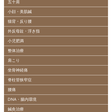
五十肩
小顔・美肌鍼
猫背・反り腰
外反母趾・浮き指
小児肥満
整体治療
肩こり
坐骨神経痛
脊柱管狭窄症
腰痛
DNA・腸内環境
鍼灸治療