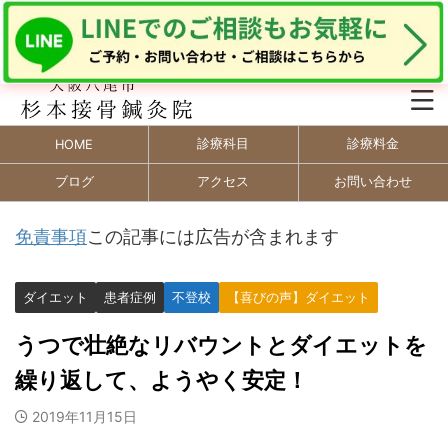
診療科目
診療料金
HOME
ブログ
アクセス
お問い合わせ
免責事項
この記事には広告が含まれます
ダイエット
患者症例
不登校
【喜びの声】ダイエット
うつで壮絶なリバウントとダイエットを
繰り返して、ようやく安定！
2019年11月15日