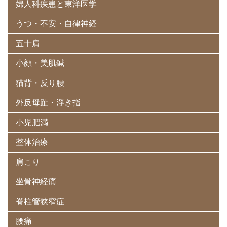
婦人科疾患と東洋医学
うつ・不安・自律神経
五十肩
小顔・美肌鍼
猫背・反り腰
外反母趾・浮き指
小児肥満
整体治療
肩こり
坐骨神経痛
脊柱管狭窄症
腰痛