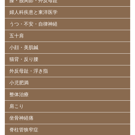
膝・股関節・外反母趾
婦人科疾患と東洋医学
うつ・不安・自律神経
五十肩
小顔・美肌鍼
猫背・反り腰
外反母趾・浮き指
小児肥満
整体治療
肩こり
坐骨神経痛
脊柱管狭窄症