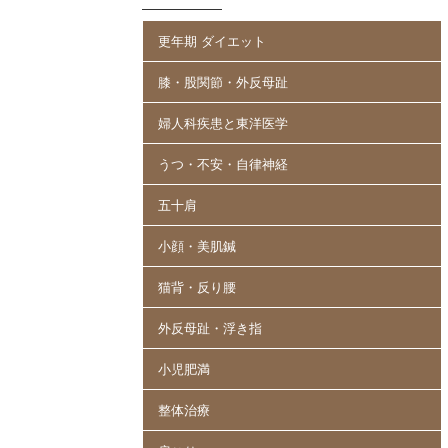
更年期 ダイエット
膝・股関節・外反母趾
婦人科疾患と東洋医学
うつ・不安・自律神経
五十肩
小顔・美肌鍼
猫背・反り腰
外反母趾・浮き指
小児肥満
整体治療