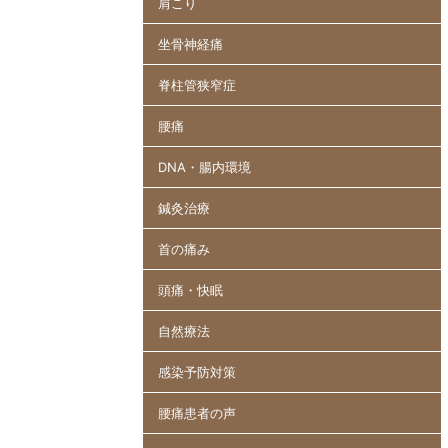
肩こり
坐骨神経痛
脊柱管狭窄症
腰痛
DNA・腸内環境
鍼灸治療
首の痛み
頭痛・快眠
自然療法
感染予防対策
腰痛患者の声