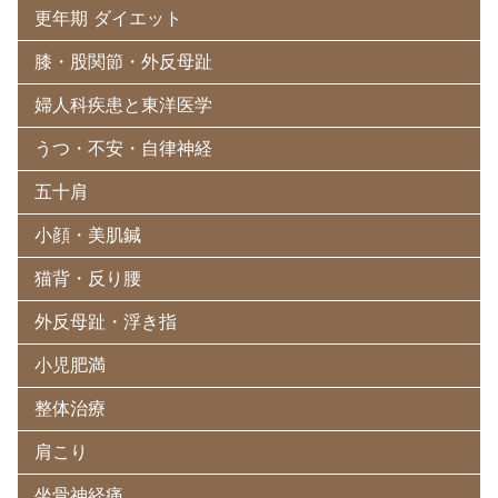
更年期 ダイエット
膝・股関節・外反母趾
婦人科疾患と東洋医学
うつ・不安・自律神経
五十肩
小顔・美肌鍼
猫背・反り腰
外反母趾・浮き指
小児肥満
整体治療
肩こり
坐骨神経痛