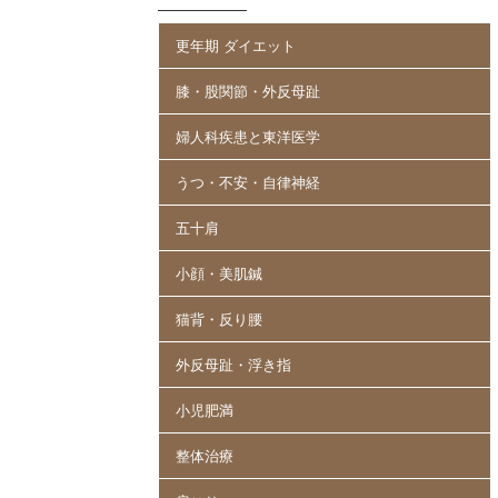
更年期 ダイエット
膝・股関節・外反母趾
婦人科疾患と東洋医学
うつ・不安・自律神経
五十肩
小顔・美肌鍼
猫背・反り腰
外反母趾・浮き指
小児肥満
整体治療