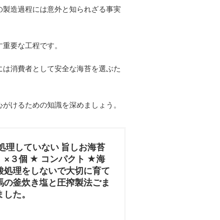
の製造過程には意外と知られざる事実
す重要な工程です。
には消費者として安全な海苔を選ぶた
心がけるための知識を深めましょう。
処理していない 旨しお海苔
×３個 ★ コンパクト ★海
酸処理をしないで大切に育て
馬の釜炊き塩と圧搾製法ごま
ました。