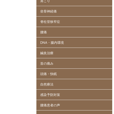
肩こり
坐骨神経痛
脊柱管狭窄症
腰痛
DNA・腸内環境
鍼灸治療
首の痛み
頭痛・快眠
自然療法
感染予防対策
腰痛患者の声