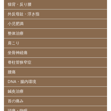
猫背・反り腰
外反母趾・浮き指
小児肥満
整体治療
肩こり
坐骨神経痛
脊柱管狭窄症
腰痛
DNA・腸内環境
鍼灸治療
首の痛み
頭痛・快眠