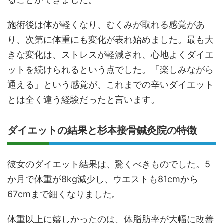
施術後は体が軽くなり、むくみが取れる感覚があ
り、次第に体重にも変化が表れ始めました。最も大
きな変化は、ストレスが軽減され、心地よくダイエ
ットを続けられるという点でした。「楽しみながら
通える」という感覚が、これまでの辛いダイエット
とは全く違う経験だったと言います。
ダイエットの結果と杉本接骨鍼灸院の特徴
彼女のダイエット結果は、驚くべきものでした。5
か月で体重が8kg減少し、ウエストも81cmから
67cmまで細くなりました。
体重以上に嬉しかったのは、体脂肪率が大幅に改善