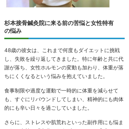
杉本接骨鍼灸院に来る前の苦悩と女性特有
の悩み
48歳の彼女は、これまで何度もダイエットに挑戦
し、失敗を繰り返してきました。特に年齢と共に代
謝が落ち、女性ホルモンの変動も加わり、体重が落
ちにくくなるという悩みを抱えていました。
食事制限や過度な運動で一時的に体重を減らせて
も、すぐにリバウンドしてしまい、精神的にも肉体
的にも辛い日々を過ごしていました。
さらに、ストレスや肌荒れといった副作用にも悩ま