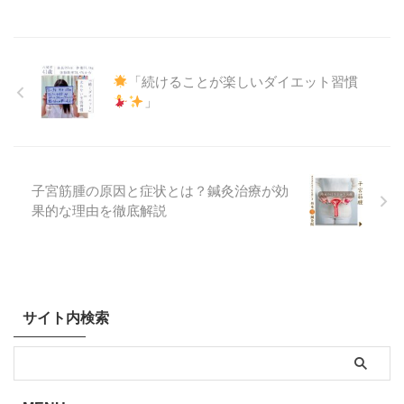
「続けることが楽しいダイエット習慣
」
子宮筋腫の原因と症状とは？鍼灸治療が効
果的な理由を徹底解説
サイト内検索