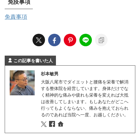
免疫事項
免責事項
この記事を書いた人
杉本敏男
大阪八尾市でダイエットと腰痛を栄養で解消
する整体院を経営しています。身体だけでな
く精神的な痛みや疲れも栄養を変えれば大抵
は改善してしまいます。もしあなたがどこへ
行ってもよくならない、痛みを抱えておられ
るのであれば当院へ一度、お越しください。