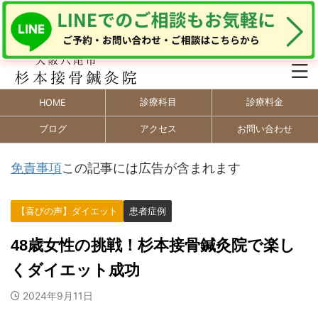
診療科目
診療料金
HOME
ブログ
アクセス
お問い合わせ
免責事項
この記事には広告が含まれます
【喜びの声】ダイエット
患者症例
48歳女性の挑戦！杉本接骨鍼灸院で楽し
くダイエット成功
2024年9月11日