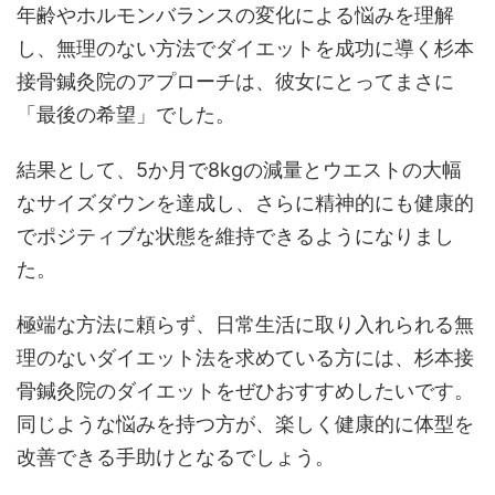
年齢やホルモンバランスの変化による悩みを理解
し、無理のない方法でダイエットを成功に導く杉本
接骨鍼灸院のアプローチは、彼女にとってまさに
「最後の希望」でした。
結果として、5か月で8kgの減量とウエストの大幅
なサイズダウンを達成し、さらに精神的にも健康的
でポジティブな状態を維持できるようになりまし
た。
極端な方法に頼らず、日常生活に取り入れられる無
理のないダイエット法を求めている方には、杉本接
骨鍼灸院のダイエットをぜひおすすめしたいです。
同じような悩みを持つ方が、楽しく健康的に体型を
改善できる手助けとなるでしょう。