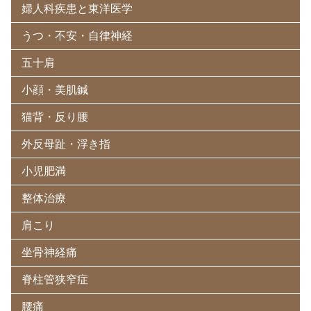
婦人科疾患と東洋医学
うつ・不安・自律神経
五十肩
小顔・美肌鍼
猫背・反り腰
外反母趾・浮き指
小児肥満
整体治療
肩こり
坐骨神経痛
脊柱管狭窄症
腰痛