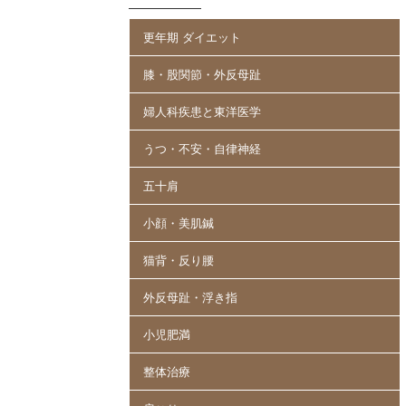
更年期 ダイエット
膝・股関節・外反母趾
婦人科疾患と東洋医学
うつ・不安・自律神経
五十肩
小顔・美肌鍼
猫背・反り腰
外反母趾・浮き指
小児肥満
整体治療