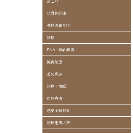
肩こり
坐骨神経痛
脊柱管狭窄症
腰痛
DNA・腸内環境
鍼灸治療
首の痛み
頭痛・快眠
自然療法
感染予防対策
腰痛患者の声