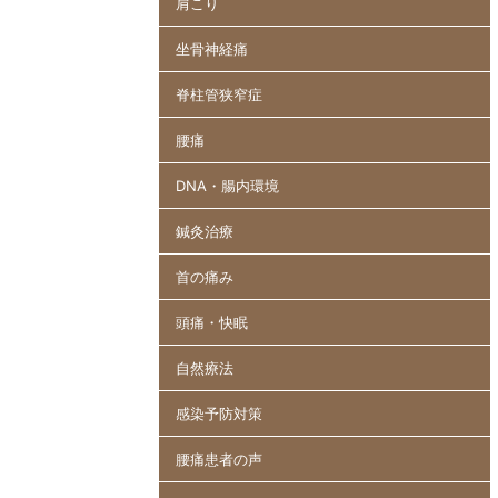
肩こり
坐骨神経痛
脊柱管狭窄症
腰痛
DNA・腸内環境
鍼灸治療
首の痛み
頭痛・快眠
自然療法
感染予防対策
腰痛患者の声