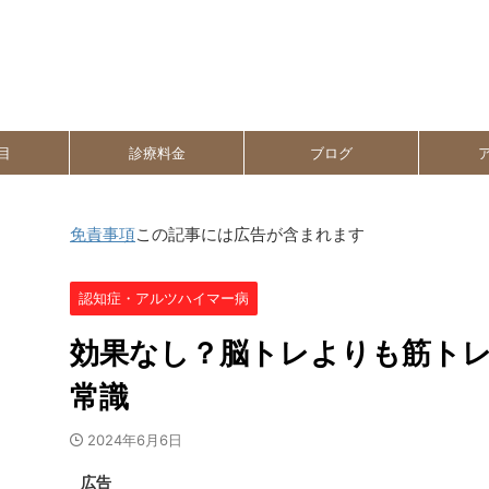
目
診療料金
ブログ
免責事項
この記事には広告が含まれます
認知症・アルツハイマー病
効果なし？脳トレよりも筋ト
常識
2024年6月6日
広告