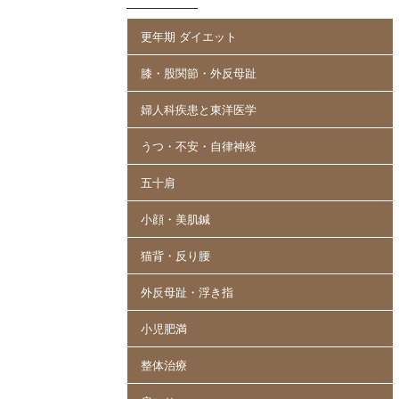
更年期 ダイエット
膝・股関節・外反母趾
婦人科疾患と東洋医学
うつ・不安・自律神経
五十肩
小顔・美肌鍼
猫背・反り腰
外反母趾・浮き指
小児肥満
整体治療