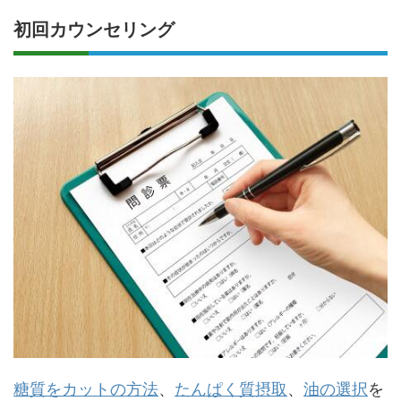
初回カウンセリング
糖質をカットの方法
、
たんぱく質摂取
、
油の選択
を